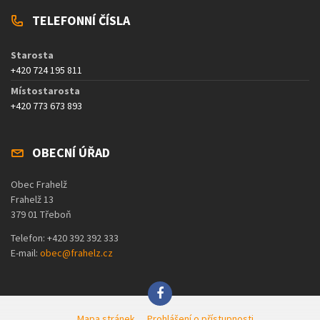
TELEFONNÍ ČÍSLA
Starosta
+420 724 195 811
Místostarosta
+420 773 673 893
OBECNÍ ÚŘAD
Obec Frahelž
Frahelž 13
379 01 Třeboň
Telefon: +420 392 392 333
E-mail:
obec@frahelz.cz
Mapa stránek
Prohlášení o přístupnosti