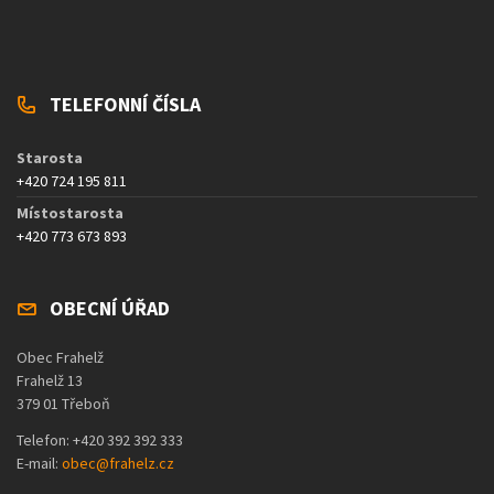
TELEFONNÍ ČÍSLA
Starosta
+420 724 195 811
Místostarosta
+420 773 673 893
OBECNÍ ÚŘAD
Obec Frahelž
Frahelž 13
379 01 Třeboň
Telefon: +420 392 392 333
E-mail:
obec@frahelz.cz