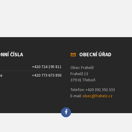
NNÍ ČÍSLA
OBECNÍ ÚŘAD
+420 724 195 811
Obec Frahelž
Frahelž 13
ta
+420 773 673 893
379 01 Třeboň
Telefon: +420 392 392 333
E-mail:
obec@frahelz.cz