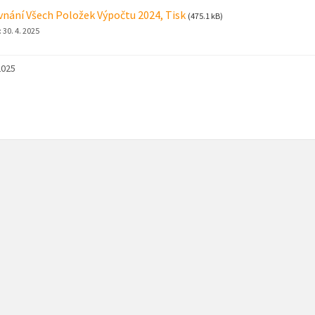
nání Všech Položek Výpočtu 2024, Tisk
(475.1 kB)
:
30. 4. 2025
2025