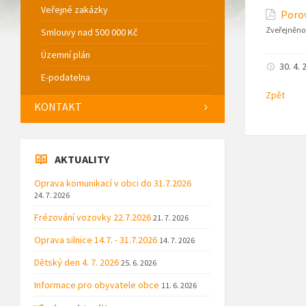
Veřejné zakázky
Porov
Zveřejněno
Smlouvy nad 500 000 Kč
Územní plán
30. 4. 
E-podatelna
Zpět
KONTAKT
AKTUALITY
Oprava komunikací v obci do 31.7.2026
24. 7. 2026
Frézování vozovky 22.7.2026
21. 7. 2026
Oprava silnice 14.7. - 31.7.2026
14. 7. 2026
Dětský den 4. 7. 2026
25. 6. 2026
Informace pro obyvatele obce
11. 6. 2026