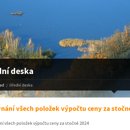
ní deska
řad
Úřední deska
nání všech položek výpočtu ceny za stočn
í všech položek výpočtu ceny za stočné 2024