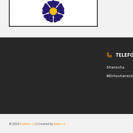
TELEFO
Starosta
Místostaros
© 2026
frahelz.cz
| Created by
bedi.cz