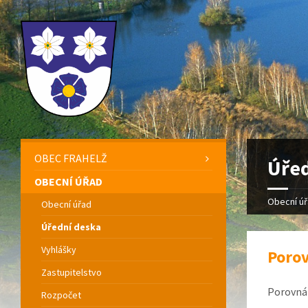
OBEC FRAHELŽ
Úřed
OBECNÍ ÚŘAD
Obecní ú
Obecní úřad
Úřední deska
Vyhlášky
Porov
Zastupitelstvo
Porovnán
Rozpočet