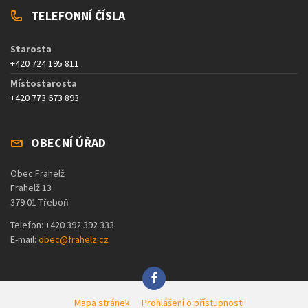
TELEFONNÍ ČÍSLA
Starosta
+420 724 195 811
Místostarosta
+420 773 673 893
OBECNÍ ÚŘAD
Obec Frahelž
Frahelž 13
379 01 Třeboň
Telefon: +420 392 392 333
E-mail:
obec@frahelz.cz
Mapa stránek
Prohlášení o přístupnosti