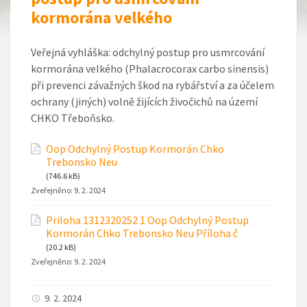
kormorána velkého
Veřejná vyhláška: odchylný postup pro usmrcování
kormorána velkého (Phalacrocorax carbo sinensis)
při prevenci závažných škod na rybářství a za účelem
ochrany (jiných) volně žijících živočichů na území
CHKO Třeboňsko.
Oop Odchylný Postup Kormorán Chko
Trebonsko Neu
(746.6 kB)
Zveřejněno:
9. 2. 2024
Priloha 1312320252 1 Oop Odchylný Postup
Kormorán Chko Trebonsko Neu Příloha č
(20.2 kB)
Zveřejněno:
9. 2. 2024
9. 2. 2024