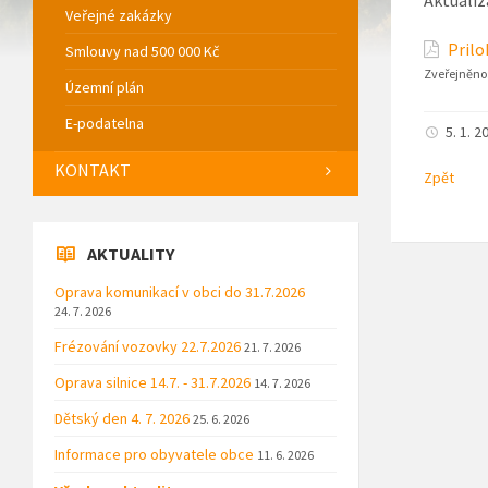
Veřejné zakázky
Prilo
Smlouvy nad 500 000 Kč
Zveřejněno
Územní plán
E-podatelna
5. 1. 2
KONTAKT
Zpět
AKTUALITY
Oprava komunikací v obci do 31.7.2026
24. 7. 2026
Frézování vozovky 22.7.2026
21. 7. 2026
Oprava silnice 14.7. - 31.7.2026
14. 7. 2026
Dětský den 4. 7. 2026
25. 6. 2026
Informace pro obyvatele obce
11. 6. 2026