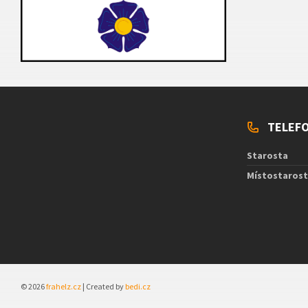
TELEFO
Starosta
Místostaros
© 2026
frahelz.cz
| Created by
bedi.cz