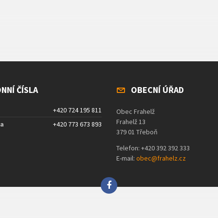
NNÍ ČÍSLA
OBECNÍ ÚŘAD
+420 724 195 811
Obec Frahelž
Frahelž 13
ta
+420 773 673 893
379 01 Třeboň
Telefon: +420 392 392 333
E-mail:
obec@frahelz.cz