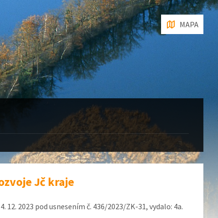
MAPA
ozvoje Jč kraje
. 12. 2023 pod usnesením č. 436/2023/ZK-31, vydalo: 4a.