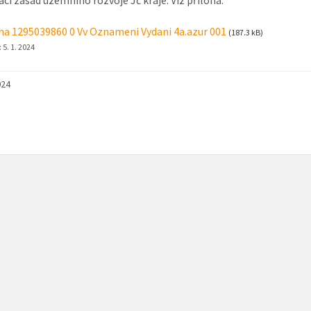
ha 1295039860 0 Vv Oznameni Vydani 4a.azur 001
(187.3 kB)
:
5. 1. 2024
024