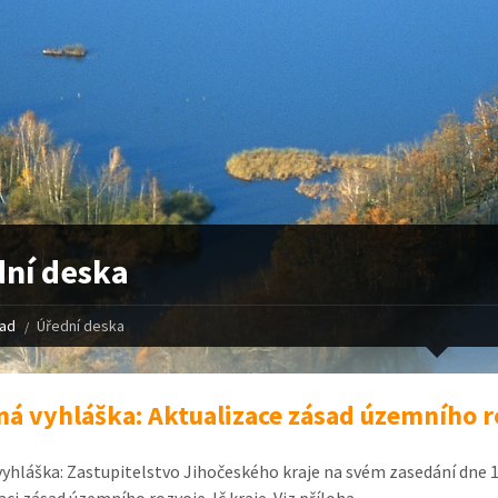
ní deska
řad
Úřední deska
ná vyhláška: Aktualizace zásad územního r
vyhláška: Zastupitelstvo Jihočeského kraje na svém zasedání dne 14
aci zásad územního rozvoje Jč kraje. Viz příloha.