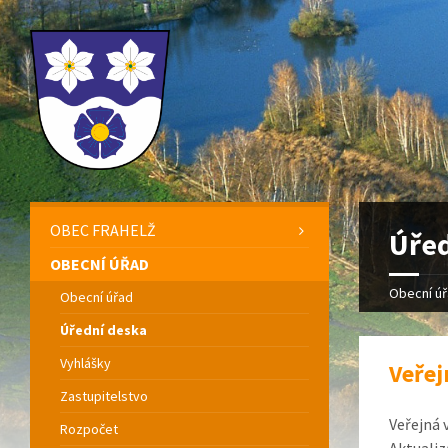
OBEC FRAHELŽ
Úřed
OBECNÍ ÚŘAD
Obecní ú
Obecní úřad
Úřední deska
Vyhlášky
Veřej
Zastupitelstvo
Veřejná 
Rozpočet
Aktualiz