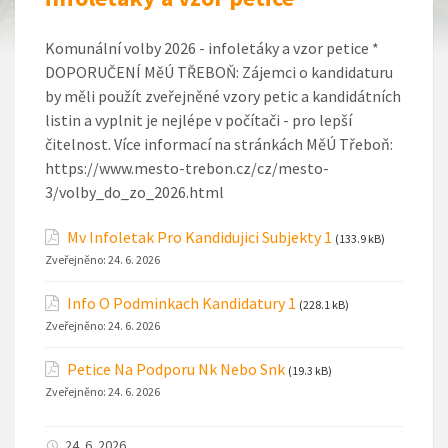
Komunální volby 2026 - infoletáky a vzor petice *
DOPORUČENÍ MěÚ TŘEBOŇ: Zájemci o kandidaturu
by měli použít zveřejněné vzory petic a kandidátních
listin a vyplnit je nejlépe v počítači - pro lepší
čitelnost. Více informací na stránkách MěÚ Třeboň:
https://www.mesto-trebon.cz/cz/mesto-
3/volby_do_zo_2026.html
Mv Infoletak Pro Kandidujici Subjekty 1
(133.9 kB)
Zveřejněno:
24. 6. 2026
Info O Podminkach Kandidatury 1
(228.1 kB)
Zveřejněno:
24. 6. 2026
Petice Na Podporu Nk Nebo Snk
(19.3 kB)
Zveřejněno:
24. 6. 2026
24. 6. 2026