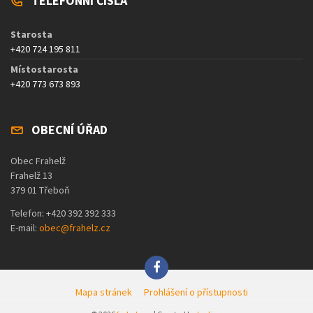
TELEFONNÍ ČÍSLA
Starosta
+420 724 195 811
Místostarosta
+420 773 673 893
OBECNÍ ÚŘAD
Obec Frahelž
Frahelž 13
379 01 Třeboň
Telefon: +420 392 392 333
E-mail:
obec@frahelz.cz
Mapa stránek
Prohlášení o přístupnosti