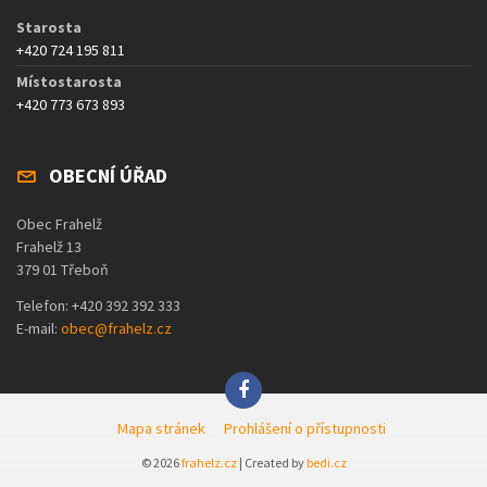
Starosta
+420 724 195 811
Místostarosta
+420 773 673 893
OBECNÍ ÚŘAD
Obec Frahelž
Frahelž 13
379 01 Třeboň
Telefon: +420 392 392 333
E-mail:
obec@frahelz.cz
Mapa stránek
Prohlášení o přístupnosti
© 2026
frahelz.cz
| Created by
bedi.cz