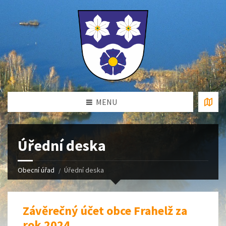
MENU
Úřední deska
Obecní úřad
Úřední deska
Závěrečný účet obce Frahelž za
rok 2024