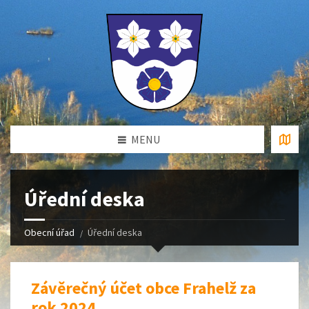
MENU
Úřední deska
Obecní úřad
Úřední deska
Závěrečný účet obce Frahelž za
rok 2024