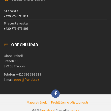
Starosta
+420 724 195 811
Místostarosta
+420 773 673 893
OBECNÍ ÚŘAD
Obec Frahelž
Frahelž 13
379 01 Třeboň
Telefon: +420 392 392 333
E-mail:
obec@frahelz.cz
Mapa stránek
Prohlášení o přístupnosti
© 2026
frahelz.cz
| Created by
bedi.cz