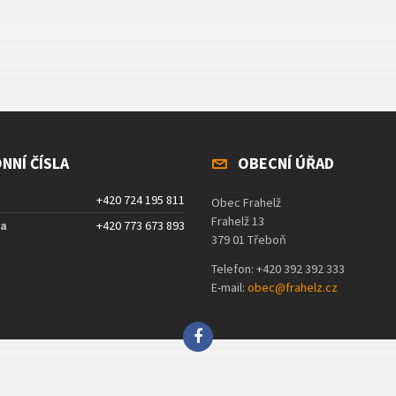
NNÍ ČÍSLA
OBECNÍ ÚŘAD
+420 724 195 811
Obec Frahelž
Frahelž 13
ta
+420 773 673 893
379 01 Třeboň
Telefon: +420 392 392 333
E-mail:
obec@frahelz.cz