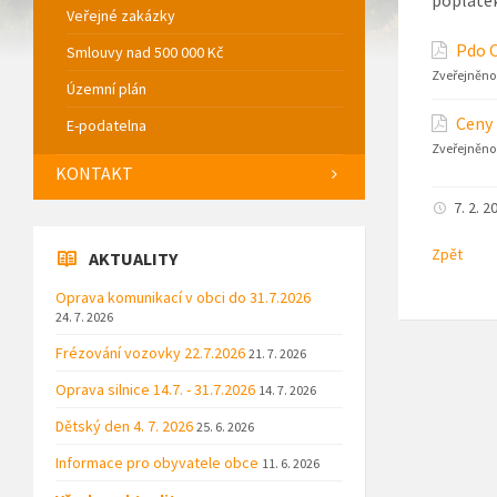
Veřejné zakázky
Pdo 
Smlouvy nad 500 000 Kč
Zveřejněno
Územní plán
Ceny
E-podatelna
Zveřejněno
KONTAKT
7. 2. 2
Zpět
AKTUALITY
Oprava komunikací v obci do 31.7.2026
24. 7. 2026
Frézování vozovky 22.7.2026
21. 7. 2026
Oprava silnice 14.7. - 31.7.2026
14. 7. 2026
Dětský den 4. 7. 2026
25. 6. 2026
Informace pro obyvatele obce
11. 6. 2026