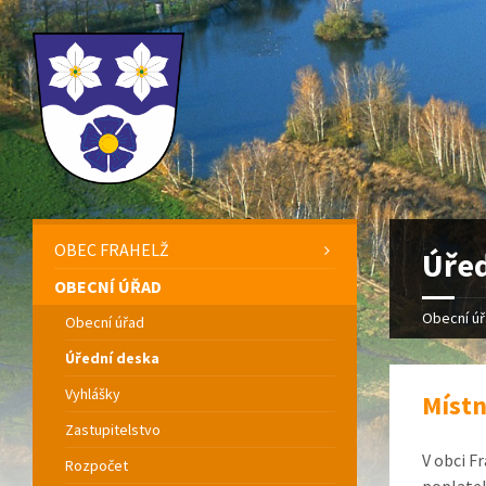
OBEC FRAHELŽ
Úřed
OBECNÍ ÚŘAD
Obecní ú
Obecní úřad
Úřední deska
Vyhlášky
Místn
Zastupitelstvo
V obci F
Rozpočet
poplatek