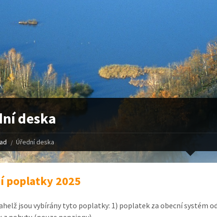
ní deska
řad
Úřední deska
í poplatky 2025
rahelž jsou vybírány tyto poplatky: 1) poplatek za obecní systém 
 z pobytu (pouze penziony)