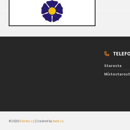
TELEFO
Starosta
Místostaros
© 2026
frahelz.cz
| Created by
bedi.cz