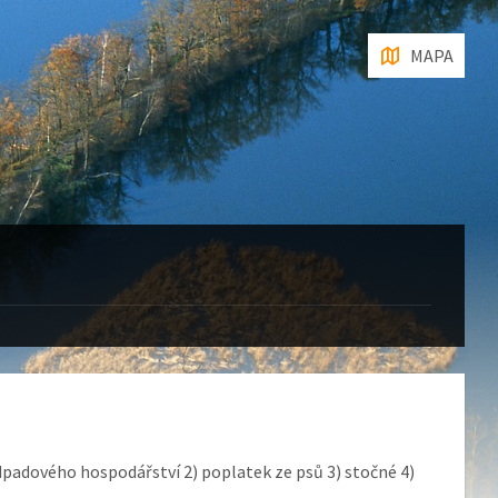
MAPA
odpadového hospodářství 2) poplatek ze psů 3) stočné 4)