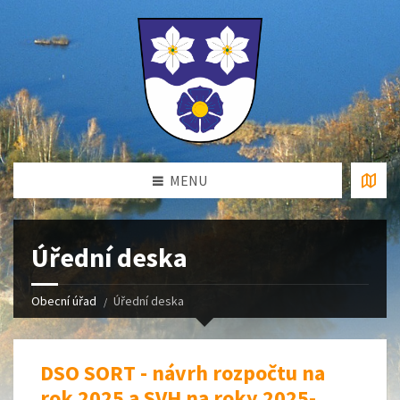
MENU
Úřední deska
Obecní úřad
Úřední deska
DSO SORT - návrh rozpočtu na
rok 2025 a SVH na roky 2025-