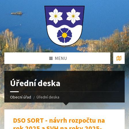
MENU
Úřední deska
Obecní úřad
Úřední deska
DSO SORT - návrh rozpočtu na
rok 2025 a SVH na roky 2025-