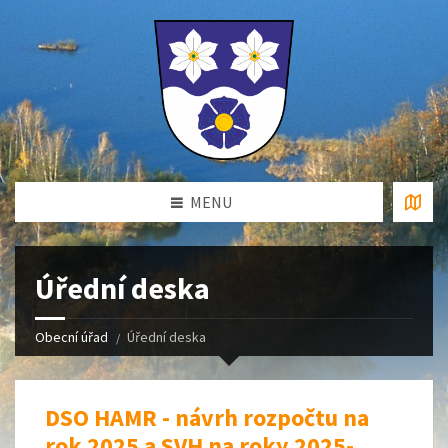
MENU
Úřední deska
Obecní úřad
Úřední deska
DSO HAMR - návrh rozpočtu na
rok 2025 a SVH na roky 2025-