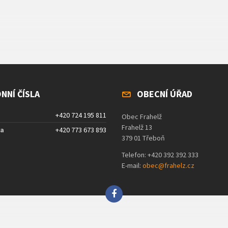
NNÍ ČÍSLA
OBECNÍ ÚŘAD
+420 724 195 811
Obec Frahelž
Frahelž 13
ta
+420 773 673 893
379 01 Třeboň
Telefon: +420 392 392 333
E-mail:
obec@frahelz.cz