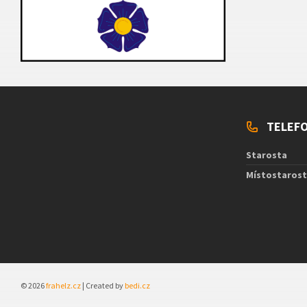
TELEFO
Starosta
Místostaros
© 2026
frahelz.cz
| Created by
bedi.cz