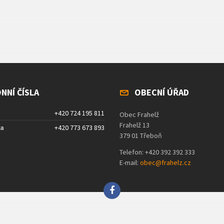
NNÍ ČÍSLA
OBECNÍ ÚŘAD
+420 724 195 811
Obec Frahelž
Frahelž 13
ta
+420 773 673 893
379 01 Třeboň
Telefon: +420 392 392 333
E-mail:
obec@frahelz.cz