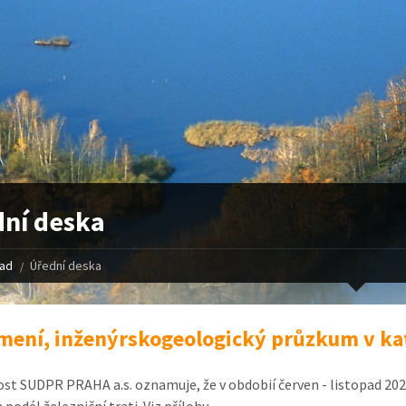
ní deska
řad
Úřední deska
ení, inženýrskogeologický průzkum v kat.
st SUDPR PRAHA a.s. oznamuje, že v obdobií červen - listopad 202
podél železniční trati. Viz přílohy.