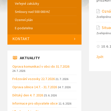
Veřejné zakázky
Ozná
Smlouvy nad 500 000 Kč
Zveřejněno
Územní plán
Situa
E-podatelna
Zveřejněno
KONTAKT
10. 6. 
Zpět
AKTUALITY
Oprava komunikací v obci do 31.7.2026
24. 7. 2026
Frézování vozovky 22.7.2026
21. 7. 2026
Oprava silnice 14.7. - 31.7.2026
14. 7. 2026
Dětský den 4. 7. 2026
25. 6. 2026
Informace pro obyvatele obce
11. 6. 2026