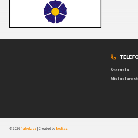
TELEFO
Starosta
Místostaros
© 2026
frahelz.cz
| Created by
bedi.cz