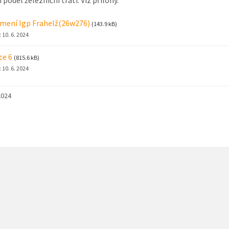
mení Igp Frahelž(26w276)
(143.9 kB)
:
10. 6. 2024
ce 6
(815.6 kB)
:
10. 6. 2024
2024