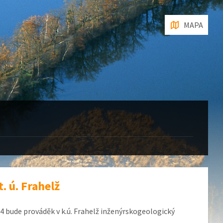
MAPA
 ú. Frahelž
4 bude prováděk v k.ú. Frahelž inženýrskogeologický