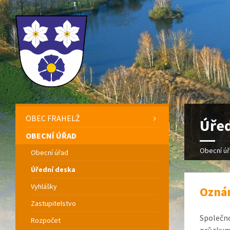
OBEC FRAHELŽ
Úřed
OBECNÍ ÚŘAD
Obecní ú
Obecní úřad
Úřední deska
Vyhlášky
Oznám
Zastupitelstvo
Společno
Rozpočet
průzkum 