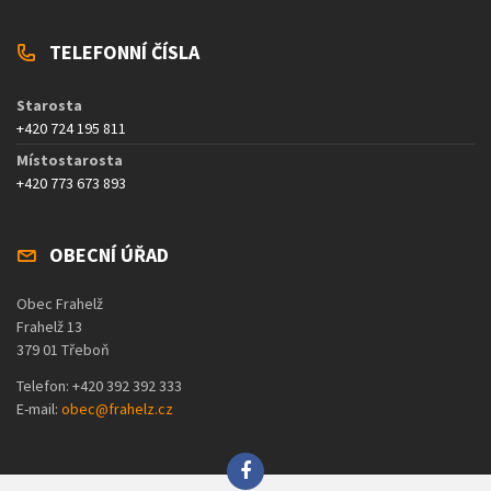
TELEFONNÍ ČÍSLA
Starosta
+420 724 195 811
Místostarosta
+420 773 673 893
OBECNÍ ÚŘAD
Obec Frahelž
Frahelž 13
379 01 Třeboň
Telefon: +420 392 392 333
E-mail:
obec@frahelz.cz