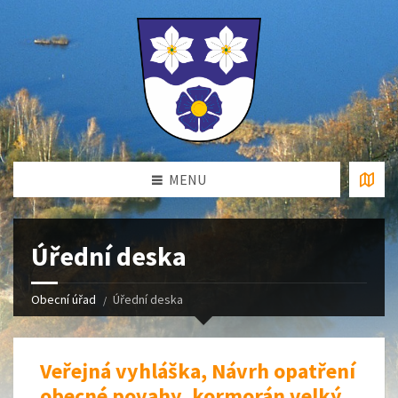
MENU
Úřední deska
Obecní úřad
Úřední deska
Veřejná vyhláška, Návrh opatření
obecné povahy, kormorán velký