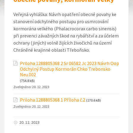
Veřejná vyhláška: Návrh opatření obecné povahy ke
stanovení odchylného postupu pro usmrcování
kormorána velkého (Phalacrocorax carbo sinensis)
při prevenci závažných škod na rybářství a za účelem
ochrany (jiných) volně žijících živočichů na území
Chráněné krajinné oblasti Třeboňsko.
Priloha 1288805368 2 Sr 06582 Jc 2023 Návrh Oop
Odchylný Postup Kormorán Chko Trebonsko
Neu.002
(754.8 kB)
Zveřejněno:
20. 12. 2023
Priloha 1288805368 1 Příloha č.2
(170.6 kB)
Zveřejněno:
20. 12. 2023
20. 12. 2023