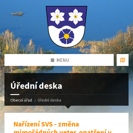
MENU
Úřední deska
Obecní úřad
Úřední deska
Nařízení SVS - změna
mimořádných veter. opatření v