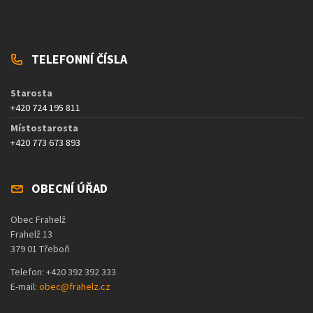
TELEFONNÍ ČÍSLA
Starosta
+420 724 195 811
Místostarosta
+420 773 673 893
OBECNÍ ÚŘAD
Obec Frahelž
Frahelž 13
379 01 Třeboň
Telefon: +420 392 392 333
E-mail:
obec@frahelz.cz