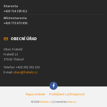
Starosta
+420 724 195 811
Místostarosta
+420 773 673 893
OBECNÍ ÚŘAD
Obec Frahelž
Frahelž 13
379 01 Třeboň
Telefon: +420 392 392 333
E-mail:
obec@frahelz.cz
Mapa stránek
Prohlášení o přístupnosti
© 2026
frahelz.cz
| Created by
bedi.cz