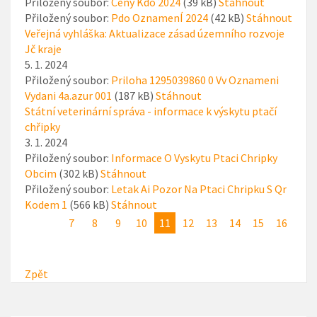
Přiložený soubor:
Ceny Kdo 2024
(39 kB)
Stáhnout
Přiložený soubor:
Pdo OznamenÍ 2024
(42 kB)
Stáhnout
Veřejná vyhláška: Aktualizace zásad územního rozvoje
Jč kraje
5. 1. 2024
Přiložený soubor:
Priloha 1295039860 0 Vv Oznameni
Vydani 4a.azur 001
(187 kB)
Stáhnout
Státní veterinární správa - informace k výskytu ptačí
chřipky
3. 1. 2024
Přiložený soubor:
Informace O Vyskytu Ptaci Chripky
Obcim
(302 kB)
Stáhnout
Přiložený soubor:
Letak Ai Pozor Na Ptaci Chripku S Qr
Kodem 1
(566 kB)
Stáhnout
7
8
9
10
11
12
13
14
15
16
Zpět