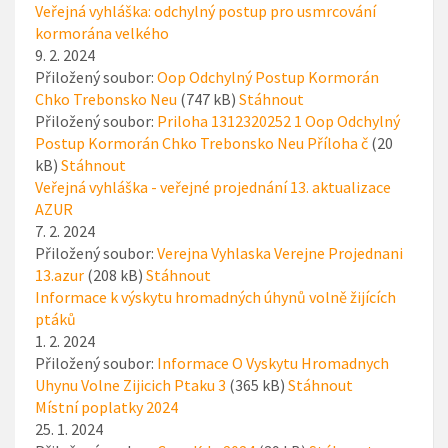
Veřejná vyhláška: odchylný postup pro usmrcování
kormorána velkého
9. 2. 2024
Přiložený soubor:
Oop Odchylný Postup Kormorán
Chko Trebonsko Neu
(747 kB)
Stáhnout
Přiložený soubor:
Priloha 1312320252 1 Oop Odchylný
Postup Kormorán Chko Trebonsko Neu Příloha č
(20
kB)
Stáhnout
Veřejná vyhláška - veřejné projednání 13. aktualizace
AZUR
7. 2. 2024
Přiložený soubor:
Verejna Vyhlaska Verejne Projednani
13.azur
(208 kB)
Stáhnout
Informace k výskytu hromadných úhynů volně žijících
ptáků
1. 2. 2024
Přiložený soubor:
Informace O Vyskytu Hromadnych
Uhynu Volne Zijicich Ptaku 3
(365 kB)
Stáhnout
Místní poplatky 2024
25. 1. 2024