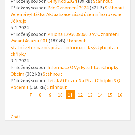
Přiložený soubor:
Ceny Kdo 2024
(39 kB)
Stáhnout
Přiložený soubor:
Pdo OznamenÍ 2024
(42 kB)
Stáhnout
Veřejná vyhláška: Aktualizace zásad územního rozvoje
Jč kraje
5. 1. 2024
Přiložený soubor:
Priloha 1295039860 0 Vv Oznameni
Vydani 4a.azur 001
(187 kB)
Stáhnout
Státní veterinární správa - informace k výskytu ptačí
chřipky
3. 1. 2024
Přiložený soubor:
Informace O Vyskytu Ptaci Chripky
Obcim
(302 kB)
Stáhnout
Přiložený soubor:
Letak Ai Pozor Na Ptaci Chripku S Qr
Kodem 1
(566 kB)
Stáhnout
7
8
9
10
11
12
13
14
15
16
Zpět