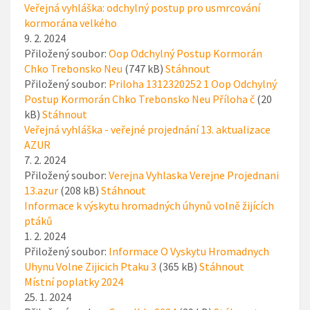
Veřejná vyhláška: odchylný postup pro usmrcování
kormorána velkého
9. 2. 2024
Přiložený soubor:
Oop Odchylný Postup Kormorán
Chko Trebonsko Neu
(747 kB)
Stáhnout
Přiložený soubor:
Priloha 1312320252 1 Oop Odchylný
Postup Kormorán Chko Trebonsko Neu Příloha č
(20
kB)
Stáhnout
Veřejná vyhláška - veřejné projednání 13. aktualizace
AZUR
7. 2. 2024
Přiložený soubor:
Verejna Vyhlaska Verejne Projednani
13.azur
(208 kB)
Stáhnout
Informace k výskytu hromadných úhynů volně žijících
ptáků
1. 2. 2024
Přiložený soubor:
Informace O Vyskytu Hromadnych
Uhynu Volne Zijicich Ptaku 3
(365 kB)
Stáhnout
Místní poplatky 2024
25. 1. 2024