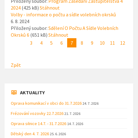
Přiložený soubor:
Program Zasedání Zastupitelstva 4
2024
(425 kB)
Stáhnout
Volby - informace o počtu a sídle volebních okrsků
6. 8. 2024
Přiložený soubor:
Sdělení O Počtu A Sídle Volebních
Okrsků 6
(651 kB)
Stáhnout
3
4
5
6
7
8
9
10
11
12
Zpět
AKTUALITY
Oprava komunikací v obci do 31.7.2026
24. 7. 2026
Frézování vozovky 22.7.2026
21. 7. 2026
Oprava silnice 14.7. - 31.7.2026
14. 7. 2026
Dětský den 4. 7. 2026
25. 6. 2026