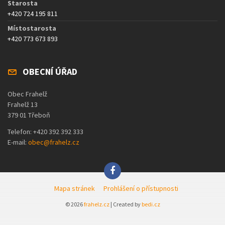
Starosta
+420 724 195 811
Místostarosta
+420 773 673 893
OBECNÍ ÚŘAD
Obec Frahelž
Frahelž 13
379 01 Třeboň
Telefon: +420 392 392 333
E-mail:
obec@frahelz.cz
Mapa stránek
Prohlášení o přístupnosti
© 2026
frahelz.cz
| Created by
bedi.cz