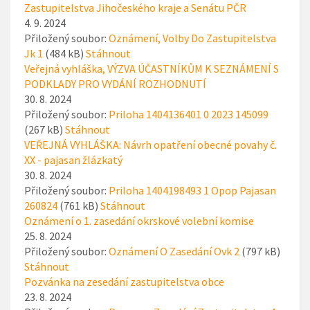
Zastupitelstva Jihočeského kraje a Senátu PČR
4. 9. 2024
Přiložený soubor:
Oznámení, Volby Do Zastupitelstva
Jk 1
(484 kB)
Stáhnout
Veřejná vyhláška, VÝZVA ÚČASTNÍKŮM K SEZNÁMENÍ S
PODKLADY PRO VYDÁNÍ ROZHODNUTÍ
30. 8. 2024
Přiložený soubor:
Priloha 1404136401 0 2023 145099
(267 kB)
Stáhnout
VEŘEJNÁ VYHLÁŠKA: Návrh opatření obecné povahy č.
XX - pajasan žlázkatý
30. 8. 2024
Přiložený soubor:
Priloha 1404198493 1 Opop Pajasan
260824
(761 kB)
Stáhnout
Oznámení o 1. zasedání okrskové volební komise
25. 8. 2024
Přiložený soubor:
Oznámení O Zasedání Ovk 2
(797 kB)
Stáhnout
Pozvánka na zesedání zastupitelstva obce
23. 8. 2024