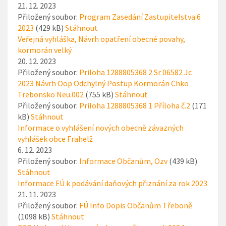
21. 12. 2023
Přiložený soubor:
Program Zasedání Zastupitelstva 6
2023
(429 kB)
Stáhnout
Veřejná vyhláška, Návrh opatření obecné povahy,
kormorán velký
20. 12. 2023
Přiložený soubor:
Priloha 1288805368 2 Sr 06582 Jc
2023 Návrh Oop Odchylný Postup Kormorán Chko
Trebonsko Neu.002
(755 kB)
Stáhnout
Přiložený soubor:
Priloha 1288805368 1 Příloha č.2
(171
kB)
Stáhnout
Informace o vyhlášení nových obecně závazných
vyhlášek obce Frahelž
6. 12. 2023
Přiložený soubor:
Informace Občanům, Ozv
(439 kB)
Stáhnout
Informace FÚ k podávání daňových přiznání za rok 2023
21. 11. 2023
Přiložený soubor:
FÚ Info Dopis Občanům Třeboně
(1098 kB)
Stáhnout