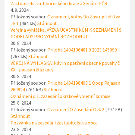
Zastupitelstva Jihočeského kraje a Senátu PČR
4. 9. 2024
Přiložený soubor:
Oznámení, Volby Do Zastupitelstva
Jk 1
(484 kB)
Stáhnout
Veřejná vyhláška, VÝZVA ÚČASTNÍKŮM K SEZNÁMENÍ S
PODKLADY PRO VYDÁNÍ ROZHODNUTÍ
30. 8. 2024
Přiložený soubor:
Priloha 1404136401 0 2023 145099
(267 kB)
Stáhnout
VEŘEJNÁ VYHLÁŠKA: Návrh opatření obecné povahy č.
XX - pajasan žlázkatý
30. 8. 2024
Přiložený soubor:
Priloha 1404198493 1 Opop Pajasan
260824
(761 kB)
Stáhnout
Oznámení o 1. zasedání okrskové volební komise
25. 8. 2024
Přiložený soubor:
Oznámení O Zasedání Ovk 2
(797 kB)
Stáhnout
Pozvánka na zesedání zastupitelstva obce
23. 8. 2024