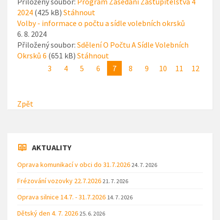
Přiložený soubor:
Program Zasedání Zastupitelstva 4
2024
(425 kB)
Stáhnout
Volby - informace o počtu a sídle volebních okrsků
6. 8. 2024
Přiložený soubor:
Sdělení O Počtu A Sídle Volebních
Okrsků 6
(651 kB)
Stáhnout
3
4
5
6
7
8
9
10
11
12
Zpět
AKTUALITY
Oprava komunikací v obci do 31.7.2026
24. 7. 2026
Frézování vozovky 22.7.2026
21. 7. 2026
Oprava silnice 14.7. - 31.7.2026
14. 7. 2026
Dětský den 4. 7. 2026
25. 6. 2026