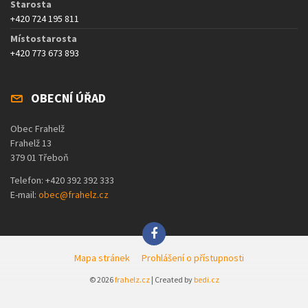
Starosta
+420 724 195 811
Místostarosta
+420 773 673 893
OBECNÍ ÚŘAD
Obec Frahelž
Frahelž 13
379 01 Třeboň
Telefon: +420 392 392 333
E-mail:
obec@frahelz.cz
Mapa stránek
Prohlášení o přístupnosti
© 2026
frahelz.cz
| Created by
bedi.cz