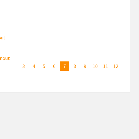
out
nout
3
4
5
6
7
8
9
10
11
12