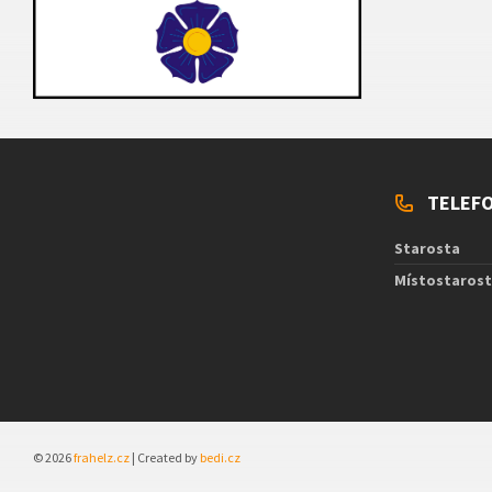
TELEFO
Starosta
Místostaros
© 2026
frahelz.cz
| Created by
bedi.cz