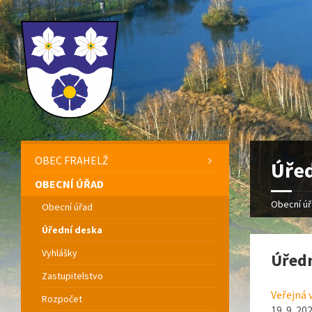
OBEC FRAHELŽ
Úřed
OBECNÍ ÚŘAD
Obecní ú
Obecní úřad
Úřední deska
Vyhlášky
Úředn
Zastupitelstvo
Veřejná
Rozpočet
19. 9. 20