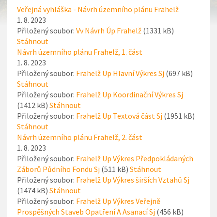
Veřejná vyhláška - Návrh územního plánu Frahelž
1. 8. 2023
Přiložený soubor:
Vv Návrh Úp Frahelž
(1331 kB)
Stáhnout
Návrh územního plánu Frahelž, 1. část
1. 8. 2023
Přiložený soubor:
Frahelž Up Hlavní Výkres Sj
(697 kB)
Stáhnout
Přiložený soubor:
Frahelž Up Koordinační Výkres Sj
(1412 kB)
Stáhnout
Přiložený soubor:
Frahelž Up Textová část Sj
(1951 kB)
Stáhnout
Návrh územního plánu Frahelž, 2. část
1. 8. 2023
Přiložený soubor:
Frahelž Up Výkres Předpokládaných
Záborů Půdního Fondu Sj
(511 kB)
Stáhnout
Přiložený soubor:
Frahelž Up Výkres širších Vztahů Sj
(1474 kB)
Stáhnout
Přiložený soubor:
Frahelž Up Výkres Veřejně
Prospěšných Staveb Opatření A Asanací Sj
(456 kB)