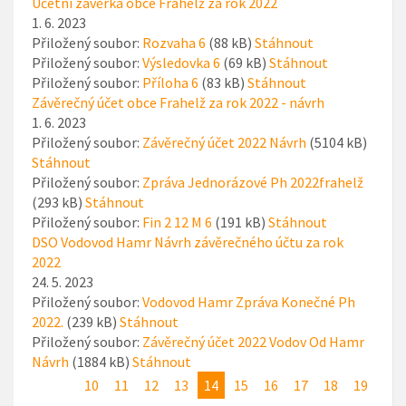
Účetní závěrka obce Frahelž za rok 2022
1. 6. 2023
Přiložený soubor:
Rozvaha 6
(88 kB)
Stáhnout
Přiložený soubor:
Výsledovka 6
(69 kB)
Stáhnout
Přiložený soubor:
Příloha 6
(83 kB)
Stáhnout
Závěrečný účet obce Frahelž za rok 2022 - návrh
1. 6. 2023
Přiložený soubor:
Závěrečný účet 2022 Návrh
(5104 kB)
Stáhnout
Přiložený soubor:
Zpráva Jednorázové Ph 2022frahelž
(293 kB)
Stáhnout
Přiložený soubor:
Fin 2 12 M 6
(191 kB)
Stáhnout
DSO Vodovod Hamr Návrh závěrečného účtu za rok
2022
24. 5. 2023
Přiložený soubor:
Vodovod Hamr Zpráva Konečné Ph
2022.
(239 kB)
Stáhnout
Přiložený soubor:
Závěrečný účet 2022 Vodov Od Hamr
Návrh
(1884 kB)
Stáhnout
10
11
12
13
14
15
16
17
18
19