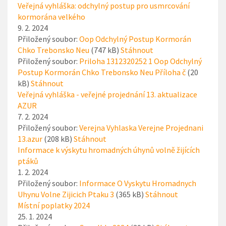
Veřejná vyhláška: odchylný postup pro usmrcování
kormorána velkého
9. 2. 2024
Přiložený soubor:
Oop Odchylný Postup Kormorán
Chko Trebonsko Neu
(747 kB)
Stáhnout
Přiložený soubor:
Priloha 1312320252 1 Oop Odchylný
Postup Kormorán Chko Trebonsko Neu Příloha č
(20
kB)
Stáhnout
Veřejná vyhláška - veřejné projednání 13. aktualizace
AZUR
7. 2. 2024
Přiložený soubor:
Verejna Vyhlaska Verejne Projednani
13.azur
(208 kB)
Stáhnout
Informace k výskytu hromadných úhynů volně žijících
ptáků
1. 2. 2024
Přiložený soubor:
Informace O Vyskytu Hromadnych
Uhynu Volne Zijicich Ptaku 3
(365 kB)
Stáhnout
Místní poplatky 2024
25. 1. 2024