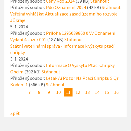
Přiložený soubor:
Ceny Kdo 2024
(39 kB)
Stáhnout
Přiložený soubor:
Pdo OznamenÍ 2024
(42 kB)
Stáhnout
Veřejná vyhláška: Aktualizace zásad územního rozvoje
Jč kraje
5. 1. 2024
Přiložený soubor:
Priloha 1295039860 0 Vv Oznameni
Vydani 4a.azur 001
(187 kB)
Stáhnout
Státní veterinární správa - informace k výskytu ptačí
chřipky
3. 1. 2024
Přiložený soubor:
Informace O Vyskytu Ptaci Chripky
Obcim
(302 kB)
Stáhnout
Přiložený soubor:
Letak Ai Pozor Na Ptaci Chripku S Qr
Kodem 1
(566 kB)
Stáhnout
7
8
9
10
11
12
13
14
15
16
Zpět