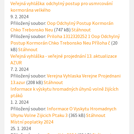
Veřejná vyhláška: odchylný postup pro usmrcování
kormorána velkého
9. 2. 2024
Přiložený soubor:
Oop Odchylný Postup Kormorán
Chko Trebonsko Neu
(747 kB)
Stáhnout
Přiložený soubor:
Priloha 1312320252 1 Oop Odchylný
Postup Kormorán Chko Trebonsko Neu Příloha č
(20
kB)
Stáhnout
Veřejná vyhláška - veřejné projednání 13. aktualizace
AZUR
7. 2. 2024
Přiložený soubor:
Verejna Vyhlaska Verejne Projednani
13.azur
(208 kB)
Stáhnout
Informace k výskytu hromadných úhynů volně žijících
ptáků
1. 2. 2024
Přiložený soubor:
Informace O Vyskytu Hromadnych
Uhynu Volne Zijicich Ptaku 3
(365 kB)
Stáhnout
Místní poplatky 2024
25. 1. 2024