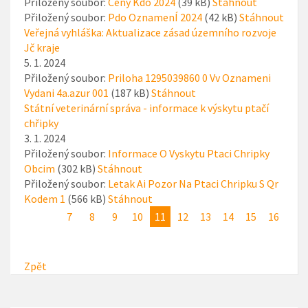
Přiložený soubor:
Ceny Kdo 2024
(39 kB)
Stáhnout
Přiložený soubor:
Pdo OznamenÍ 2024
(42 kB)
Stáhnout
Veřejná vyhláška: Aktualizace zásad územního rozvoje
Jč kraje
5. 1. 2024
Přiložený soubor:
Priloha 1295039860 0 Vv Oznameni
Vydani 4a.azur 001
(187 kB)
Stáhnout
Státní veterinární správa - informace k výskytu ptačí
chřipky
3. 1. 2024
Přiložený soubor:
Informace O Vyskytu Ptaci Chripky
Obcim
(302 kB)
Stáhnout
Přiložený soubor:
Letak Ai Pozor Na Ptaci Chripku S Qr
Kodem 1
(566 kB)
Stáhnout
7
8
9
10
11
12
13
14
15
16
Zpět