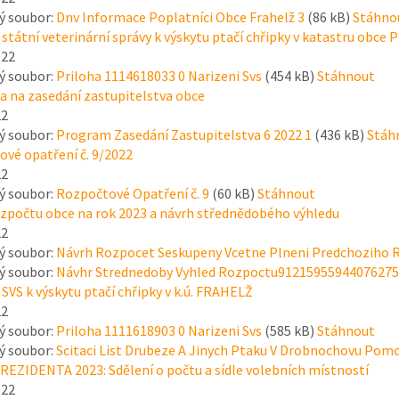
ý soubor:
Dnv Informace Poplatníci Obce Frahelž 3
(86 kB)
Stáhno
 státní veterinární správy k výskytu ptačí chřipky v katastru obc
022
ý soubor:
Priloha 1114618033 0 Narizeni Svs
(454 kB)
Stáhnout
 na zasedání zastupitelstva obce
22
ý soubor:
Program Zasedání Zastupitelstva 6 2022 1
(436 kB)
Stáh
vé opatření č. 9/2022
22
ý soubor:
Rozpočtové Opatření č. 9
(60 kB)
Stáhnout
zpočtu obce na rok 2023 a návrh střednědobého výhledu
22
ý soubor:
Návrh Rozpocet Seskupeny Vcetne Plneni Predchoziho 
ý soubor:
Návhr Strednedoby Vyhled Rozpoctu91215955944076275
 SVS k výskytu ptačí chřipky v k.ú. FRAHELŽ
22
ý soubor:
Priloha 1111618903 0 Narizeni Svs
(585 kB)
Stáhnout
ý soubor:
Scitaci List Drubeze A Jinych Ptaku V Drobnochovu Po
EZIDENTA 2023: Sdělení o počtu a sídle volebních místností
022