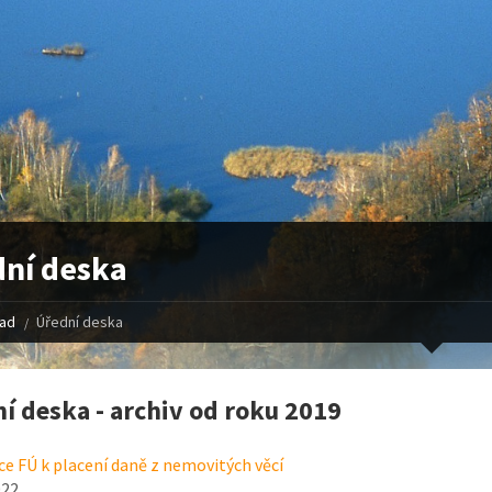
ní deska
řad
Úřední deska
í deska - archiv od roku 2019
e FÚ k placení daně z nemovitých věcí
022