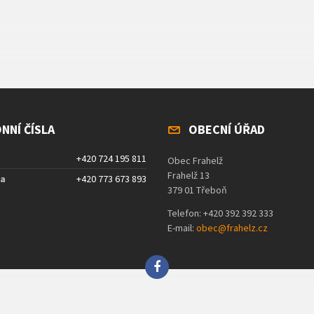
NNÍ ČÍSLA
OBECNÍ ÚŘAD
+420 724 195 811
Obec Frahelž
Frahelž 13
ta
+420 773 673 893
379 01 Třeboň
Telefon: +420 392 392 333
E-mail:
obec@frahelz.cz