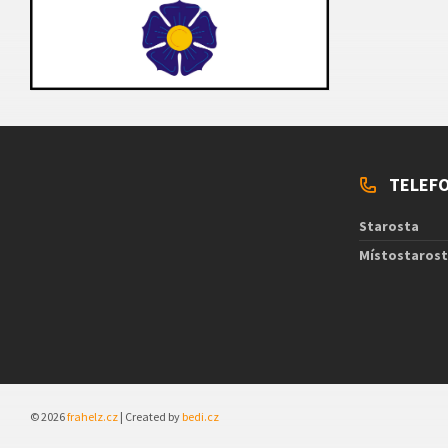
TELEFO
Starosta
Místostaros
© 2026
frahelz.cz
| Created by
bedi.cz