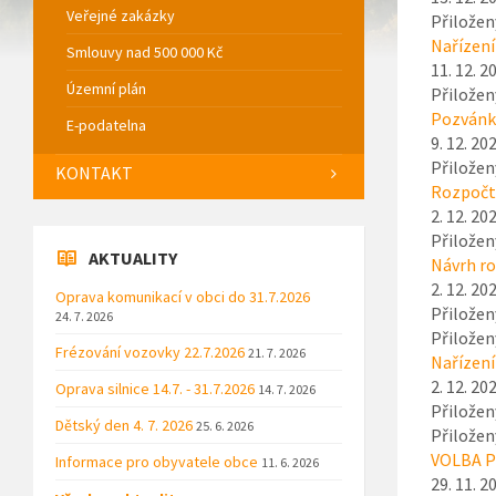
Veřejné zakázky
Přiložen
Nařízení
Smlouvy nad 500 000 Kč
11. 12. 2
Územní plán
Přiložen
Pozvánka
E-podatelna
9. 12. 20
Přiložen
KONTAKT
Rozpočto
2. 12. 20
Přiložen
AKTUALITY
Návrh ro
2. 12. 20
Oprava komunikací v obci do 31.7.2026
Přiložen
24. 7. 2026
Přiložen
Frézování vozovky 22.7.2026
21. 7. 2026
Nařízení
2. 12. 20
Oprava silnice 14.7. - 31.7.2026
14. 7. 2026
Přiložen
Dětský den 4. 7. 2026
25. 6. 2026
Přiložen
VOLBA PR
Informace pro obyvatele obce
11. 6. 2026
29. 11. 2