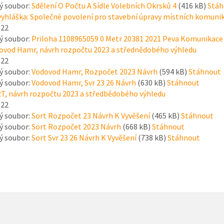
ý soubor:
Sdělení O Počtu A Sídle Volebních Okrsků 4
(416 kB)
Stáh
vyhláška: Společné povolení pro stavební úpravy místních komunika
022
ý soubor:
Priloha 1108965059 0 Metr 20381 2021 Peva Komunikace
vod Hamr, návrh rozpočtu 2023 a střednědobého výhledu
022
ý soubor:
Vodovod Hamr, Rozpočet 2023 Návrh
(594 kB)
Stáhnout
ý soubor:
Vodovod Hamr, Svr 23 26 Návrh
(630 kB)
Stáhnout
, návrh rozpočtu 2023 a středbědobého výhledu
022
ý soubor:
Sort Rozpočet 23 Návrh K Vyvěšení
(465 kB)
Stáhnout
ý soubor:
Sort Rozpočet 2023 Návrh
(668 kB)
Stáhnout
ý soubor:
Sort Svr 23 26 Návrh K Vyvěšení
(738 kB)
Stáhnout