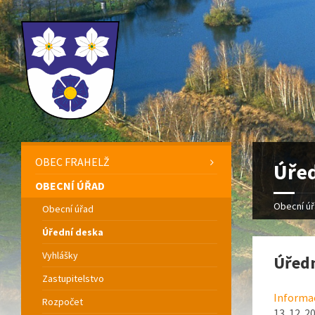
OBEC FRAHELŽ
Úřed
OBECNÍ ÚŘAD
Obecní ú
Obecní úřad
Úřední deska
Vyhlášky
Úředn
Zastupitelstvo
Informac
Rozpočet
13. 12. 2