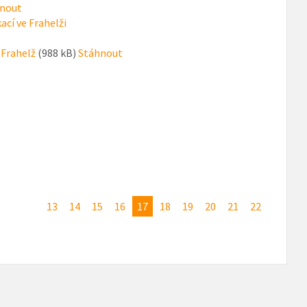
nout
cí ve Frahelži
 Frahelž
(988 kB)
Stáhnout
13
14
15
16
17
18
19
20
21
22