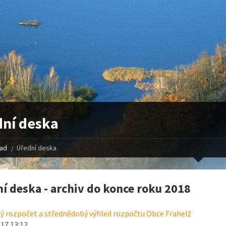
ní deska
řad
Úřední deska
í deska - archiv do konce roku 2018
ý rozpočet a střednědobý výhled rozpočtu Obce Frahelž
017 13:12