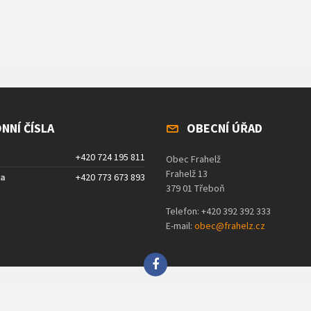
NNÍ ČÍSLA
OBECNÍ ÚŘAD
+420 724 195 811
Obec Frahelž
Frahelž 13
ta
+420 773 673 893
379 01 Třeboň
Telefon: +420 392 392 333
E-mail:
obec@frahelz.cz