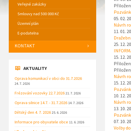
Veřejné zakázky
Přiložen
Pozvánka
Smlouvy nad 500 000 Kč
05. 02. 2
Územní plán
Návrh r
11. 01. 2
E-podatelna
Dražební
25. 12. 2
KONTAKT
INFORMAC
15. 12. 2
Přiložen
AKTUALITY
Přiložen
Návrh r
Oprava komunikací v obci do 31.7.2026
15. 12. 2
24. 7. 2026
Pozvánka
Frézování vozovky 22.7.2026
21. 7. 2026
10. 12. 2
Návrh r
Oprava silnice 14.7. - 31.7.2026
14. 7. 2026
13. 10. 2
Dětský den 4. 7. 2026
25. 6. 2026
Pozvánka
07. 10. 2
Informace pro obyvatele obce
11. 6. 2026
Volby do