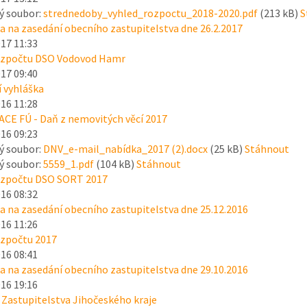
ý soubor:
strednedoby_vyhled_rozpoctu_2018-2020.pdf
(213 kB)
S
 na zasedání obecního zastupitelstva dne 26.2.2017
017 11:33
ozpočtu DSO Vodovod Hamr
017 09:40
 vyhláška
016 11:28
E FÚ - Daň z nemovitých věcí 2017
016 09:23
ý soubor:
DNV_e-mail_nabídka_2017 (2).docx
(25 kB)
Stáhnout
ý soubor:
5559_1.pdf
(104 kB)
Stáhnout
ozpočtu DSO SORT 2017
016 08:32
 na zasedání obecního zastupitelstva dne 25.12.2016
016 11:26
ozpočtu 2017
016 08:41
 na zasedání obecního zastupitelstva dne 29.10.2016
016 19:16
 Zastupitelstva Jihočeského kraje