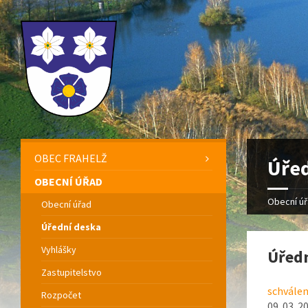
OBEC FRAHELŽ
Úřed
OBECNÍ ÚŘAD
Obecní ú
Obecní úřad
Úřední deska
Vyhlášky
Úředn
Zastupitelstvo
schválen
Rozpočet
09. 03. 2