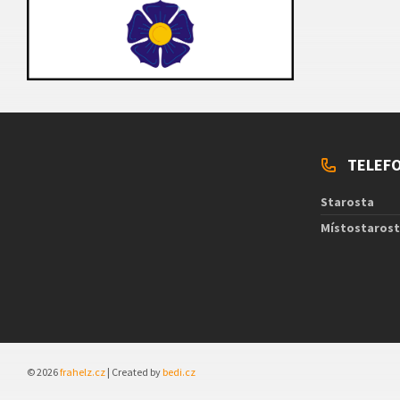
TELEFO
Starosta
Místostaros
© 2026
frahelz.cz
| Created by
bedi.cz