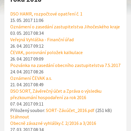
DSO HAMR, rozpočtové opatření č. 1
15. 05. 2017 11:06
Oznámení o zasedání zastupitelstva Jihočeského kraje
03. 05. 2017 08:34
Veřejná Vyhláška - Finanční úřad
26. 04. 2017 09:12
ČEVAK, porovnání položek kalkulace
26. 04. 2017 09:09
Pozvánka na zasedání obecního zastupitelstva 7.5.2017
24. 04. 2017 08:26
Oznámení ČEVAK a.s.
21. 04. 2017 08:49
DSO SORT, Závěrečný účet a Zpráva o výsledku
přezkoumání hospodaření za rok 2016
07. 04. 2017 09:11
Přiložený soubor:
SORT-Záv.účet_2016.pdf
(251 kB)
Stáhnout
Obecně závazné vyhlášky č. 2/2016 a 3/2016
27. 03. 2017 08:34