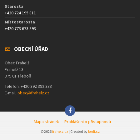
Starosta
+420 724 195 811
Místostarosta
+420 773 673 893
OBECNÍ ÚŘAD
Obec Frahelž
Frahelž 13
379 01 Třeboň
Telefon: +420 392 392 333
E-mail:
obec@frahelz.cz
Mapa stránek
Prohlášení o přístupnosti
© 2026
frahelz.cz
| Created by
bedi.cz