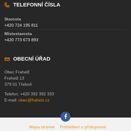
TELEFONNÍ ČÍSLA
Starosta
+420 724 195 811
Místostarosta
+420 773 673 893
OBECNÍ ÚŘAD
Obec Frahelž
Frahelž 13
379 01 Třeboň
Telefon: +420 392 392 333
E-mail:
obec@frahelz.cz
Mapa stránek
Prohlášení o přístupnosti