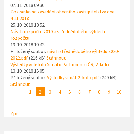
07. 11. 2018 09:36
Pozvánka na zasedání obecního zastupitelstva dne
4.11.2018
25. 10. 2018 13:52
Návrh rozpočtu 2019 a střednědobého výhledu
rozpočtu
19. 10. 2018 10:43
Přiložený soubor:
návrh střednědobého výhledu 2020-
2022.pdf
(216 kB)
Stáhnout
Výsledky voleb do Senátu Parlamentu ČR, 2. kolo
13. 10. 2018 15:05
Přiložený soubor:
Výsledky senát 2. kolo.pdf
(249 kB)
Stáhnout
1
2
3
4
5
6
7
8
9
10
Zpět