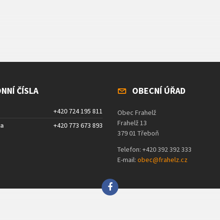
NNÍ ČÍSLA
OBECNÍ ÚŘAD
+420 724 195 811
Obec Frahelž
Frahelž 13
ta
+420 773 673 893
379 01 Třeboň
Telefon: +420 392 392 333
E-mail:
obec@frahelz.cz