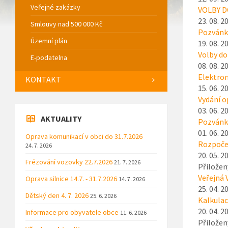
Veřejné zakázky
VOLBY D
23. 08. 2
Smlouvy nad 500 000 Kč
Pozvánka
Územní plán
19. 08. 2
Volby do
E-podatelna
08. 08. 2
Elektron
KONTAKT
15. 06. 2
Vydání o
03. 06. 2
AKTUALITY
Pozvánka
01. 06. 2
Oprava komunikací v obci do 31.7.2026
Rozpoče
24. 7. 2026
20. 05. 2
Frézování vozovky 22.7.2026
21. 7. 2026
Přiložen
Veřejná 
Oprava silnice 14.7. - 31.7.2026
14. 7. 2026
25. 04. 2
Dětský den 4. 7. 2026
25. 6. 2026
Kalkula
20. 04. 2
Informace pro obyvatele obce
11. 6. 2026
Přiložen