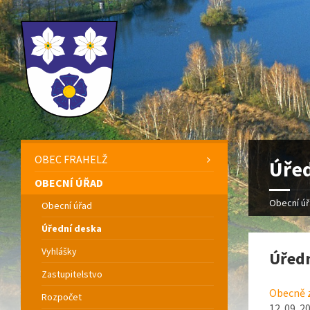
OBEC FRAHELŽ
Úřed
OBECNÍ ÚŘAD
Obecní ú
Obecní úřad
Úřední deska
Vyhlášky
Úředn
Zastupitelstvo
Obecně z
Rozpočet
12. 09. 2