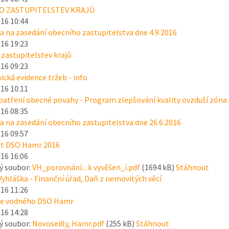
O ZASTUPITELSTEV KRAJŮ
016 10:44
 na zasedání obecního zastupitelstva dne 4.9.2016
016 19:23
 zastupitelstev krajů
016 09:23
ická evidence tržeb - info
016 10:11
patření obecné povahy - Program zlepšování kvality ovzduší zóna
016 08:35
 na zasedání obecního zastupitelstva dne 26.6.2016
016 09:57
t DSO Hamr 2016
016 16:06
ý soubor:
VH_porovnání... k vyvěšen_í.pdf
(1694 kB)
Stáhnout
Vyhláška - Finanční úřad, Daň z nemovitých věcí
016 11:26
ce vodného DSO Hamr
016 14:28
ý soubor:
Novosedly, Hamr.pdf
(255 kB)
Stáhnout