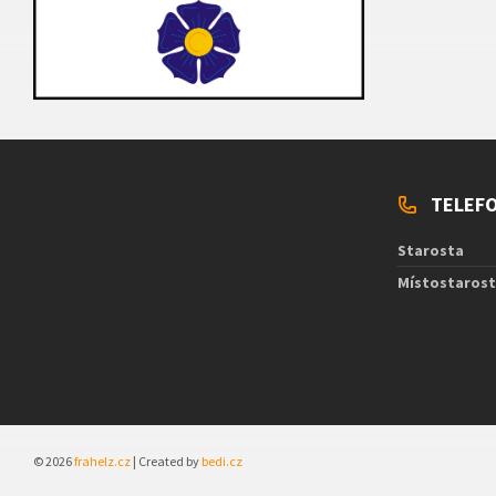
TELEFO
Starosta
Místostaros
© 2026
frahelz.cz
| Created by
bedi.cz