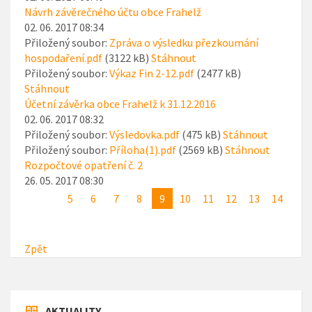
Návrh závěrečného účtu obce Frahelž
02. 06. 2017 08:34
Přiložený soubor:
Zpráva o výsledku přezkoumání
hospodaření.pdf
(3122 kB)
Stáhnout
Přiložený soubor:
Výkaz Fin 2-12.pdf
(2477 kB)
Stáhnout
Účetní závěrka obce Frahelž k 31.12.2016
02. 06. 2017 08:32
Přiložený soubor:
Výsledovka.pdf
(475 kB)
Stáhnout
Přiložený soubor:
Příloha(1).pdf
(2569 kB)
Stáhnout
Rozpočtové opatření č. 2
26. 05. 2017 08:30
5
6
7
8
9
10
11
12
13
14
Zpět
AKTUALITY