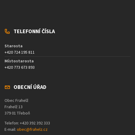
TELEFONNÍ ČÍSLA
Starosta
+420 724 195 811
Místostarosta
+420 773 673 893
OBECNÍ ÚŘAD
Obec Frahelž
Frahelž 13
379 01 Třeboň
Telefon: +420 392 392 333
E-mail:
obec@frahelz.cz