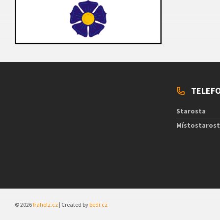
TELEFO
Starosta
Místostaros
© 2026
frahelz.cz
| Created by
bedi.cz