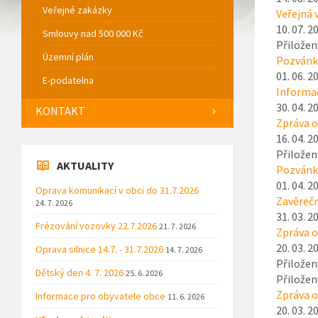
Veřejné zakázky
Veřejná 
10. 07. 2
Smlouvy nad 500 000 Kč
Přiložen
Územní plán
Pozvánka
01. 06. 2
E-podatelna
Informac
30. 04. 2
KONTAKT
Zpráva o
16. 04. 2
Přiložen
AKTUALITY
Pozvánka
01. 04. 2
Oprava komunikací v obci do 31.7.2026
Zavěrečn
24. 7. 2026
31. 03. 2
Frézování vozovky 22.7.2026
21. 7. 2026
Zpráva o
20. 03. 2
Oprava silnice 14.7. - 31.7.2026
14. 7. 2026
Přiložen
Dětský den 4. 7. 2026
25. 6. 2026
Přiložen
Zpráva o
Informace pro obyvatele obce
11. 6. 2026
20. 03. 2