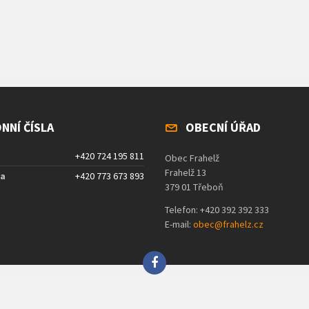
NNÍ ČÍSLA
OBECNÍ ÚŘAD
+420 724 195 811
Obec Frahelž
Frahelž 13
ta
+420 773 673 893
379 01 Třeboň
Telefon: +420 392 392 333
E-mail:
obec@frahelz.cz