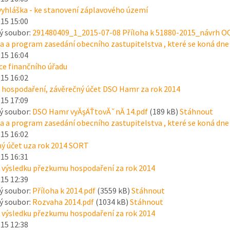
vyhláška - ke stanovení záplavového území
015 15:00
ý soubor:
291480409_1_2015-07-08 Příloha k 51880-2015_návrh 
 a program zasedání obecního zastupitelstva , které se koná dne 
015 16:04
e finančního úřadu
015 16:02
 hospodaření, závěrečný účet DSO Hamr za rok 2014
015 17:09
ý soubor:
DSO Hamr vyĂşÄŤtovĂˇnĂ­ 14.pdf
(189 kB)
Stáhnout
 a program zasedání obecního zastupitelstva , které se koná dne 
015 16:02
ý účet uza rok 2014 SORT
015 16:31
 výsledku přezkumu hospodaření za rok 2014
015 12:39
ý soubor:
Příloha k 2014.pdf
(3559 kB)
Stáhnout
ý soubor:
Rozvaha 2014.pdf
(1034 kB)
Stáhnout
 výsledku přezkumu hospodaření za rok 2014
015 12:38