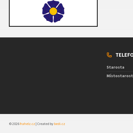
TELEFO
Starosta
Místostaros
© 2026
frahelz.cz
| Created by
bedi.cz