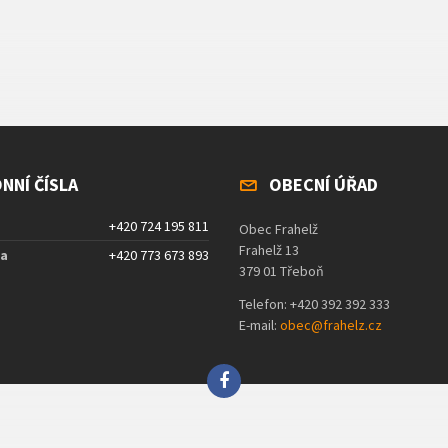
NNÍ ČÍSLA
OBECNÍ ÚŘAD
+420 724 195 811
Obec Frahelž
Frahelž 13
ta
+420 773 673 893
379 01 Třeboň
Telefon: +420 392 392 333
E-mail:
obec@frahelz.cz