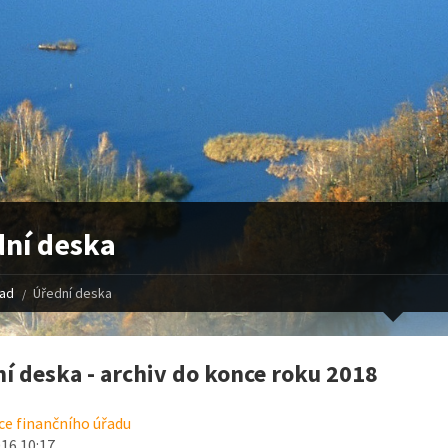
ní deska
řad
Úřední deska
í deska - archiv do konce roku 2018
e finančního úřadu
016 10:17