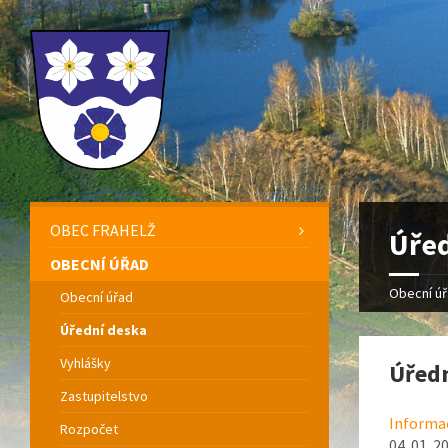
OBEC FRAHELŽ
Úřed
OBECNÍ ÚŘAD
Obecní ú
Obecní úřad
Úřední deska
Vyhlášky
Úředn
Zastupitelstvo
Informac
Rozpočet
04. 01. 2