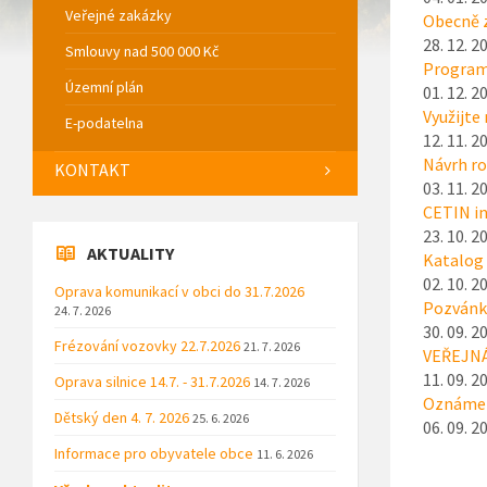
Veřejné zakázky
Obecně z
28. 12. 2
Smlouvy nad 500 000 Kč
Program 
Územní plán
01. 12. 2
Využijte
E-podatelna
12. 11. 2
Návrh r
KONTAKT
03. 11. 2
CETIN i
23. 10. 2
AKTUALITY
Katalog 
02. 10. 2
Oprava komunikací v obci do 31.7.2026
Pozvánka
24. 7. 2026
30. 09. 2
Frézování vozovky 22.7.2026
21. 7. 2026
VEŘEJN
11. 09. 2
Oprava silnice 14.7. - 31.7.2026
14. 7. 2026
Oznámen
Dětský den 4. 7. 2026
25. 6. 2026
06. 09. 2
Informace pro obyvatele obce
11. 6. 2026