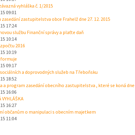
ávazná vyhláška č. 1/2015
015 09:01
zasedání zastupitelstva obce Frahelž dne 27. 12. 2015
015 17:24
 novou službu Finanční správy a plaťte daň
015 10:14
ozpočtu 2016
015 10:19
nformuje
015 09:17
sociálních a doprovodných služeb na Třeboňsku
015 18:52
 a program zasedání obecního zastupitelstva , které se koná dne
015 16:06
Á VYHLÁŠKA
015 16:27
í občanům o manipulaci s obecním majetkem
015 11:04