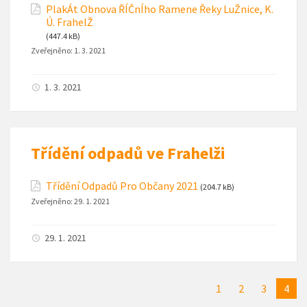
PlakÁt Obnova ŘÍČnÍho Ramene Řeky LuŽnice, K.
Ú. FrahelŽ
(447.4 kB)
Zveřejněno:
1. 3. 2021
1. 3. 2021
Třídění odpadů ve Frahelži
Třídění Odpadů Pro Občany 2021
(204.7 kB)
Zveřejněno:
29. 1. 2021
29. 1. 2021
1
2
3
4