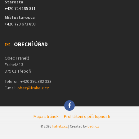
Starosta
+420 724 195 811
Místostarosta
+420 773 673 893
OBECNÍ ÚŘAD
Obec Frahelž
Frahelž 13
379 01 Třeboň
Telefon: +420 392 392 333
E-mail:
obec@frahelz.cz
Mapa stránek
Prohlášení o přístupnosti
© 2026
frahelz.cz
| Created by
bedi.cz