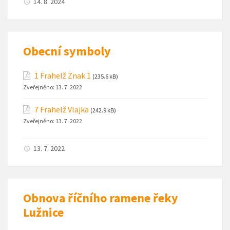
14. 8. 2024
Obecní symboly
1 Frahelž Znak 1
(235.6 kB)
Zveřejněno:
13. 7. 2022
7 Frahelž Vlajka
(242.9 kB)
Zveřejněno:
13. 7. 2022
13. 7. 2022
Obnova říčního ramene řeky
Lužnice