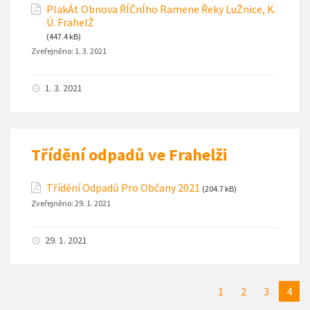
PlakÁt Obnova ŘÍČnÍho Ramene Řeky LuŽnice, K.
Ú. FrahelŽ
(447.4 kB)
Zveřejněno:
1. 3. 2021
1. 3. 2021
Třídění odpadů ve Frahelži
Třídění Odpadů Pro Občany 2021
(204.7 kB)
Zveřejněno:
29. 1. 2021
29. 1. 2021
1
2
3
4