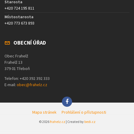
Starosta
+420 724 195 811
Místostarosta
+420 773 673 893
OBECNÍ ÚŘAD
Obec Frahelž
Frahelž 13
379 01 Třeboň
Telefon: +420 392 392 333
E-mail:
obec@frahelz.cz
Mapa stránek
Prohlášení o přístupnosti
© 2026
frahelz.cz
| Created by
bedi.cz