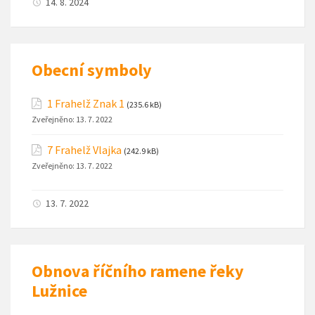
14. 8. 2024
Obecní symboly
1 Frahelž Znak 1
(235.6 kB)
Zveřejněno:
13. 7. 2022
7 Frahelž Vlajka
(242.9 kB)
Zveřejněno:
13. 7. 2022
13. 7. 2022
Obnova říčního ramene řeky
Lužnice