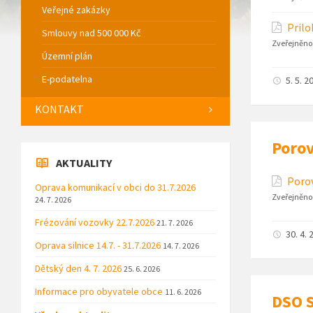
Veřejné zakázky
Prilo
Smlouvy nad 500 000 Kč
Zveřejněno
Územní plán
E-podatelna
5. 5. 2
KONTAKT
Porov
AKTUALITY
Porov
Oprava komunikací v obci do 31.7.2026
Zveřejněno
24. 7. 2026
Frézování vozovky 22.7.2026
21. 7. 2026
30. 4. 
Oprava silnice 14.7. - 31.7.2026
14. 7. 2026
Dětský den 4. 7. 2026
25. 6. 2026
Informace pro obyvatele obce
11. 6. 2026
DSO S