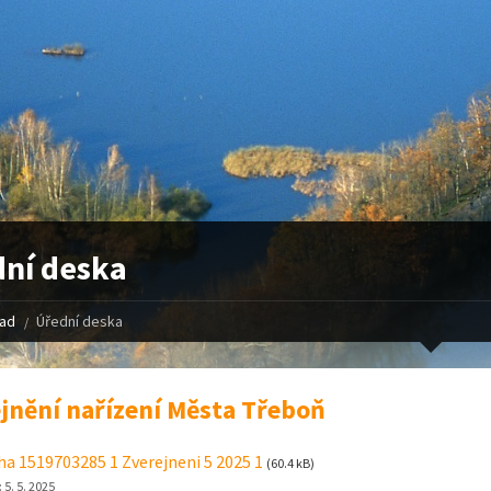
ní deska
řad
Úřední deska
jnění nařízení Města Třeboň
ha 1519703285 1 Zverejneni 5 2025 1
(60.4 kB)
:
5. 5. 2025