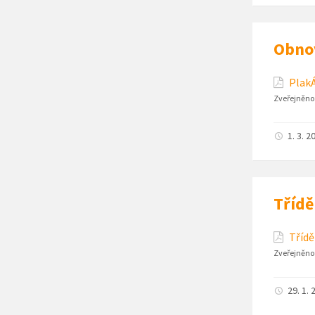
Obnov
PlakÁ
Zveřejněno
1. 3. 2
Třídě
Třídě
Zveřejněno
29. 1. 