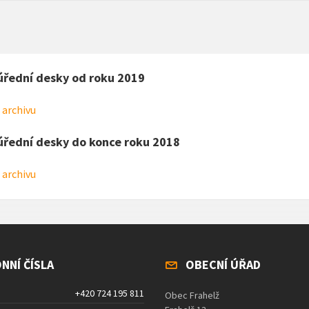
úřední desky od roku 2019
 archivu
úřední desky do konce roku 2018
 archivu
NNÍ ČÍSLA
OBECNÍ ÚŘAD
+420 724 195 811
Obec Frahelž