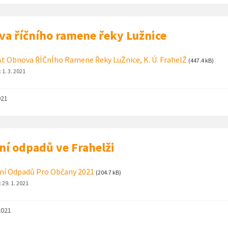
a říčního ramene řeky Lužnice
t Obnova ŘÍČnÍho Ramene Řeky LuŽnice, K. Ú. FrahelŽ
(447.4 kB)
:
1. 3. 2021
021
ní odpadů ve Frahelži
ní Odpadů Pro Občany 2021
(204.7 kB)
:
29. 1. 2021
2021