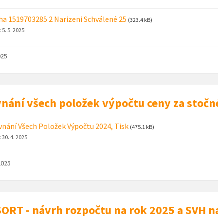
ha 1519703285 2 Narizeni Schválené 25
(323.4 kB)
:
5. 5. 2025
025
nání všech položek výpočtu ceny za stočn
nání Všech Položek Výpočtu 2024, Tisk
(475.1 kB)
:
30. 4. 2025
2025
ORT - návrh rozpočtu na rok 2025 a SVH n