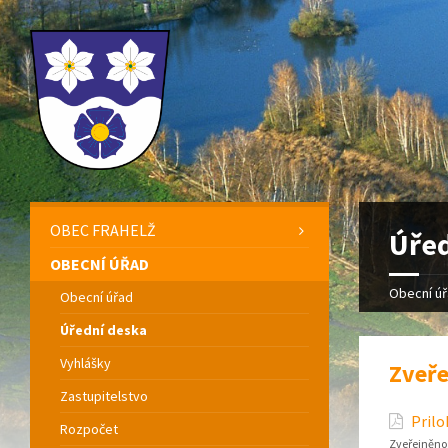
OBEC FRAHELŽ
Úřed
OBECNÍ ÚŘAD
Obecní ú
Obecní úřad
Úřední deska
Vyhlášky
Zveře
Zastupitelstvo
Prilo
Rozpočet
Zveřejněno