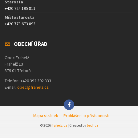
Starosta
+420 724 195 811
Místostarosta
+420 773 673 893
OBECNÍ ÚŘAD
Obec Frahelž
Frahelž 13
379 01 Třeboň
Telefon: +420 392 392 333
E-mail:
obec@frahelz.cz
Mapa stránek
Prohlášení o přístupnosti
© 2026
frahelz.cz
| Created by
bedi.cz