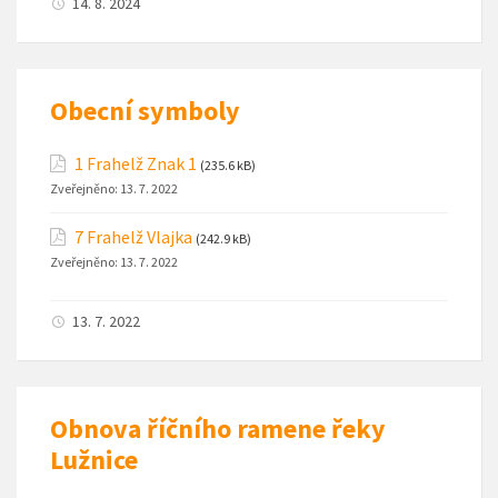
14. 8. 2024
Obecní symboly
1 Frahelž Znak 1
(235.6 kB)
Zveřejněno:
13. 7. 2022
7 Frahelž Vlajka
(242.9 kB)
Zveřejněno:
13. 7. 2022
13. 7. 2022
Obnova říčního ramene řeky
Lužnice