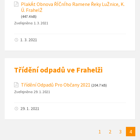
PlakÁt Obnova ŘÍČnÍho Ramene Řeky LuŽnice, K.
Ú. FrahelŽ
(447.4 kB)
Zveřejněno:
1. 3. 2021
1. 3. 2021
Třídění odpadů ve Frahelži
Třídění Odpadů Pro Občany 2021
(204.7 kB)
Zveřejněno:
29. 1. 2021
29. 1. 2021
1
2
3
4