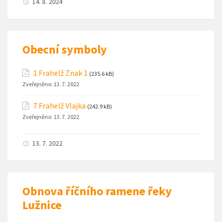
14. 8. 2024
Obecní symboly
1 Frahelž Znak 1
(235.6 kB)
Zveřejněno:
13. 7. 2022
7 Frahelž Vlajka
(242.9 kB)
Zveřejněno:
13. 7. 2022
13. 7. 2022
Obnova říčního ramene řeky
Lužnice