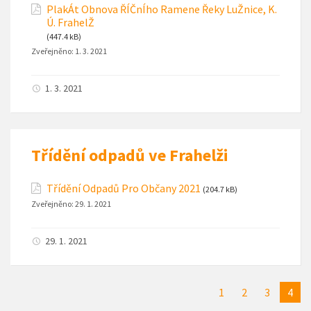
PlakÁt Obnova ŘÍČnÍho Ramene Řeky LuŽnice, K.
Ú. FrahelŽ
(447.4 kB)
Zveřejněno:
1. 3. 2021
1. 3. 2021
Třídění odpadů ve Frahelži
Třídění Odpadů Pro Občany 2021
(204.7 kB)
Zveřejněno:
29. 1. 2021
29. 1. 2021
1
2
3
4