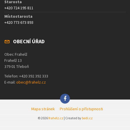
Starosta
+420 724 195 811
Místostarosta
+420 773 673 893
OBECNÍ ÚŘAD
Obec Frahelž
Frahelž 13
379 01 Třeboň
Telefon: +420 392 392 333
E-mail:
obec@frahelz.cz
Mapa stránek
Prohlášení o přístupnosti
© 2026
frahelz.cz
| Created by
bedi.cz