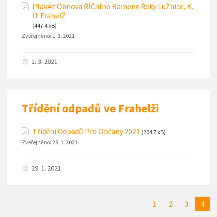
PlakÁt Obnova ŘÍČnÍho Ramene Řeky LuŽnice, K.
Ú. FrahelŽ
(447.4 kB)
Zveřejněno:
1. 3. 2021
1. 3. 2021
Třídění odpadů ve Frahelži
Třídění Odpadů Pro Občany 2021
(204.7 kB)
Zveřejněno:
29. 1. 2021
29. 1. 2021
1
2
3
4