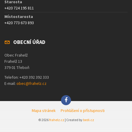
Starosta
+420 724 195 811
Místostarosta
+420 773 673 893
OBECNÍ ÚŘAD
Obec Frahelž
Frahelž 13
379 01 Třeboň
Telefon: +420 392 392 333
E-mail:
obec@frahelz.cz
Mapa stránek
Prohlášení o přístupnosti
© 2026
frahelz.cz
| Created by
bedi.cz