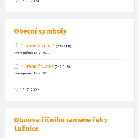
14. 8. 2024
Obecní symboly
1 Frahelž Znak 1
(235.6 kB)
Zveřejněno:
13. 7. 2022
7 Frahelž Vlajka
(242.9 kB)
Zveřejněno:
13. 7. 2022
13. 7. 2022
Obnova říčního ramene řeky
Lužnice