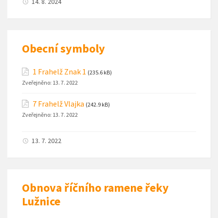
14. 8. 2024
Obecní symboly
1 Frahelž Znak 1
(235.6 kB)
Zveřejněno:
13. 7. 2022
7 Frahelž Vlajka
(242.9 kB)
Zveřejněno:
13. 7. 2022
13. 7. 2022
Obnova říčního ramene řeky
Lužnice