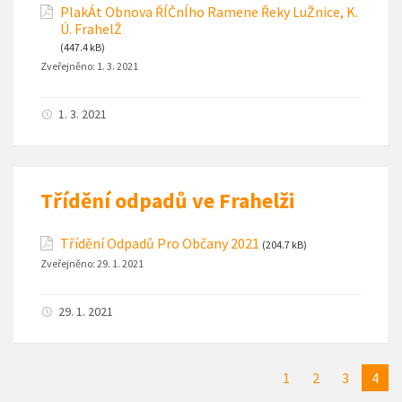
PlakÁt Obnova ŘÍČnÍho Ramene Řeky LuŽnice, K.
Ú. FrahelŽ
(447.4 kB)
Zveřejněno:
1. 3. 2021
1. 3. 2021
Třídění odpadů ve Frahelži
Třídění Odpadů Pro Občany 2021
(204.7 kB)
Zveřejněno:
29. 1. 2021
29. 1. 2021
1
2
3
4