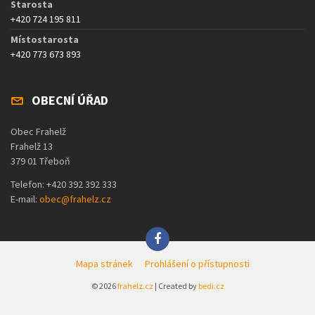
Starosta
+420 724 195 811
Místostarosta
+420 773 673 893
OBECNÍ ÚŘAD
Obec Frahelž
Frahelž 13
379 01 Třeboň
Telefon: +420 392 392 333
E-mail:
obec@frahelz.cz
Mapa stránek
Prohlášení o přístupnosti
© 2026
frahelz.cz
| Created by
bedi.cz