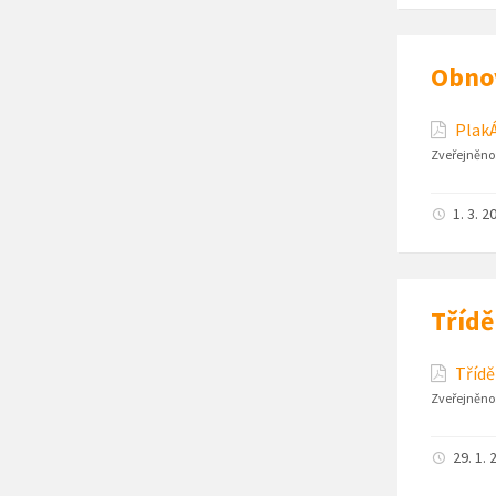
Obnov
PlakÁ
Zveřejněno
1. 3. 2
Třídě
Třídě
Zveřejněno
29. 1. 