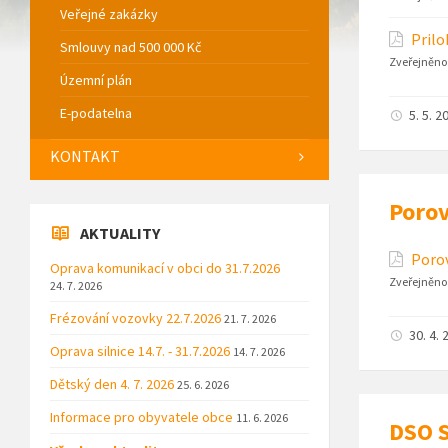
Veřejné zakázky
Prilo
Smlouvy nad 500 000 Kč
Zveřejněno
Územní plán
E-podatelna
5. 5. 2
KONTAKT
Porov
AKTUALITY
Porov
Oprava komunikací v obci do 31.7.2026
Zveřejněno
24. 7. 2026
Frézování vozovky 22.7.2026
21. 7. 2026
30. 4. 
Oprava silnice 14.7. - 31.7.2026
14. 7. 2026
Dětský den 4. 7. 2026
25. 6. 2026
Informace pro obyvatele obce
11. 6. 2026
DSO S