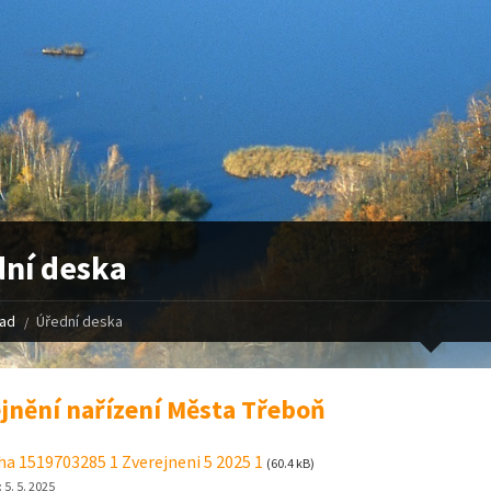
ní deska
řad
Úřední deska
jnění nařízení Města Třeboň
ha 1519703285 1 Zverejneni 5 2025 1
(60.4 kB)
:
5. 5. 2025