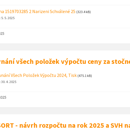
ha 1519703285 2 Narizeni Schválené 25
(323.4 kB)
:
5. 5. 2025
025
nání všech položek výpočtu ceny za stočn
nání Všech Položek Výpočtu 2024, Tisk
(475.1 kB)
:
30. 4. 2025
2025
ORT - návrh rozpočtu na rok 2025 a SVH n