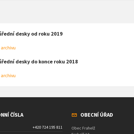
úřední desky od roku 2019
 archivu
úřední desky do konce roku 2018
 archivu
NNÍ ČÍSLA
OBECNÍ ÚŘAD
+420 724 195 811
Obec Frahelž