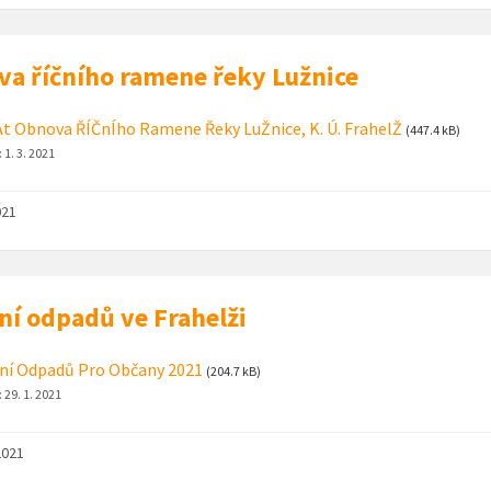
a říčního ramene řeky Lužnice
t Obnova ŘÍČnÍho Ramene Řeky LuŽnice, K. Ú. FrahelŽ
(447.4 kB)
:
1. 3. 2021
021
ní odpadů ve Frahelži
ní Odpadů Pro Občany 2021
(204.7 kB)
:
29. 1. 2021
2021