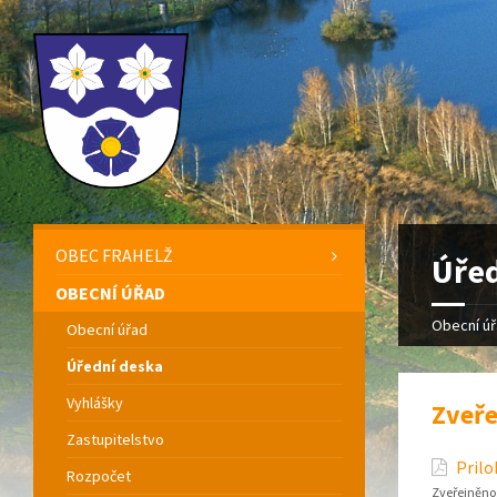
OBEC FRAHELŽ
Úřed
OBECNÍ ÚŘAD
Obecní ú
Obecní úřad
Úřední deska
Vyhlášky
Zveře
Zastupitelstvo
Prilo
Rozpočet
Zveřejněno