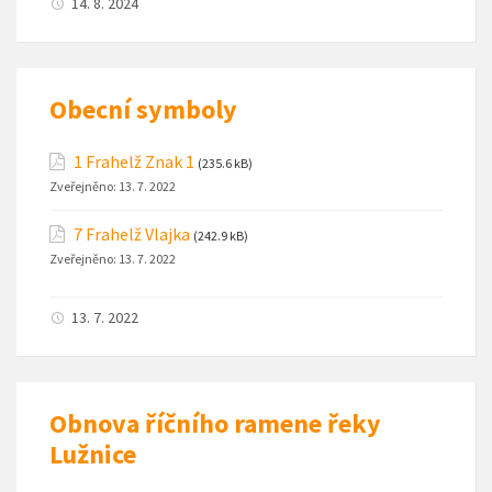
14. 8. 2024
Obecní symboly
1 Frahelž Znak 1
(235.6 kB)
Zveřejněno:
13. 7. 2022
7 Frahelž Vlajka
(242.9 kB)
Zveřejněno:
13. 7. 2022
13. 7. 2022
Obnova říčního ramene řeky
Lužnice