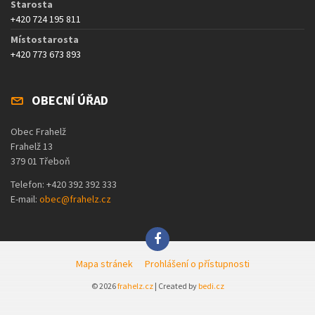
Starosta
+420 724 195 811
Místostarosta
+420 773 673 893
OBECNÍ ÚŘAD
Obec Frahelž
Frahelž 13
379 01 Třeboň
Telefon: +420 392 392 333
E-mail:
obec@frahelz.cz
Mapa stránek
Prohlášení o přístupnosti
© 2026
frahelz.cz
| Created by
bedi.cz