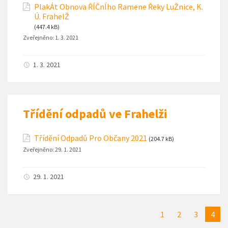
PlakÁt Obnova ŘÍČnÍho Ramene Řeky LuŽnice, K.
Ú. FrahelŽ
(447.4 kB)
Zveřejněno:
1. 3. 2021
1. 3. 2021
Třídění odpadů ve Frahelži
Třídění Odpadů Pro Občany 2021
(204.7 kB)
Zveřejněno:
29. 1. 2021
29. 1. 2021
1
2
3
4