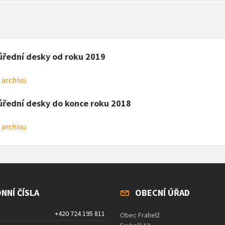
úřední desky od roku 2019
 archivu
úřední desky do konce roku 2018
 archivu
NNÍ ČÍSLA
OBECNÍ ÚŘAD
+420 724 195 811
Obec Frahelž