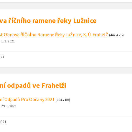
a říčního ramene řeky Lužnice
t Obnova ŘÍČnÍho Ramene Řeky LuŽnice, K. Ú. FrahelŽ
(447.4 kB)
:
1. 3. 2021
021
ní odpadů ve Frahelži
ní Odpadů Pro Občany 2021
(204.7 kB)
:
29. 1. 2021
2021