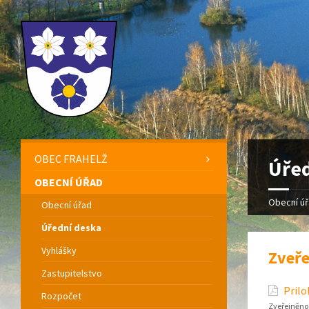
OBEC FRAHELŽ
Úřed
OBECNÍ ÚŘAD
Obecní ú
Obecní úřad
Úřední deska
Vyhlášky
Zveře
Zastupitelstvo
Prilo
Rozpočet
Zveřejněno