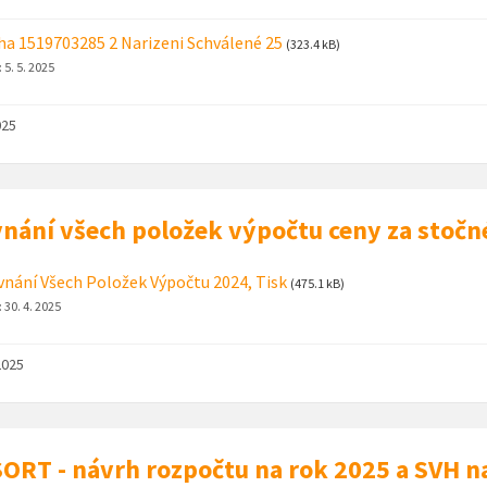
ha 1519703285 2 Narizeni Schválené 25
(323.4 kB)
:
5. 5. 2025
025
nání všech položek výpočtu ceny za stočn
nání Všech Položek Výpočtu 2024, Tisk
(475.1 kB)
:
30. 4. 2025
2025
ORT - návrh rozpočtu na rok 2025 a SVH n