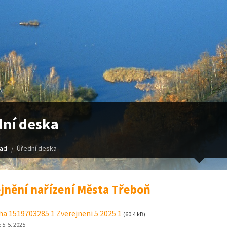
ní deska
řad
Úřední deska
jnění nařízení Města Třeboň
ha 1519703285 1 Zverejneni 5 2025 1
(60.4 kB)
:
5. 5. 2025