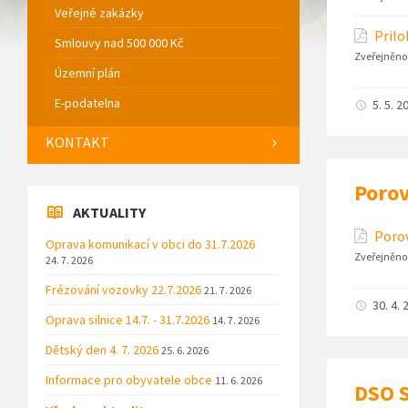
Veřejné zakázky
Prilo
Smlouvy nad 500 000 Kč
Zveřejněno
Územní plán
E-podatelna
5. 5. 2
KONTAKT
Porov
AKTUALITY
Porov
Oprava komunikací v obci do 31.7.2026
Zveřejněno
24. 7. 2026
Frézování vozovky 22.7.2026
21. 7. 2026
30. 4. 
Oprava silnice 14.7. - 31.7.2026
14. 7. 2026
Dětský den 4. 7. 2026
25. 6. 2026
Informace pro obyvatele obce
11. 6. 2026
DSO S