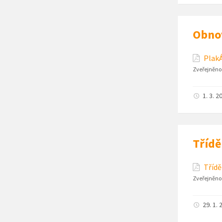
Obnov
PlakÁ
Zveřejněno
1. 3. 2
Třídě
Třídě
Zveřejněno
29. 1. 